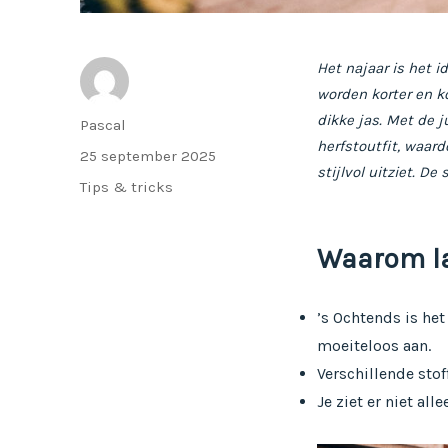
Het najaar is het 
worden korter en ko
dikke jas. Met de 
Auteur
Pascal
herfstoutfit, waard
Geplaatst
25 september 2025
stijlvol uitziet. De
op
Categorieën
Tips & tricks
Waarom laa
’s Ochtends is het
moeiteloos aan.
Verschillende stof
Je ziet er niet all