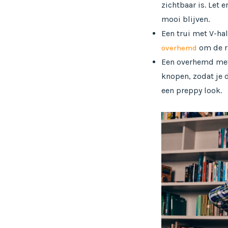
zichtbaar is. Let 
mooi blijven.
Een trui met V-ha
om de ru
overhemd
Een overhemd met 
knopen, zodat je 
een preppy look.