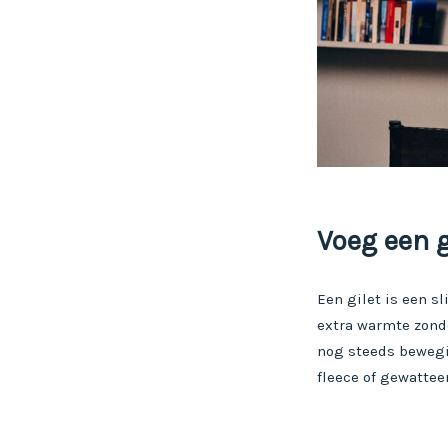
Voeg een g
Een gilet is een s
extra warmte zonde
nog steeds bewegin
fleece of gewattee